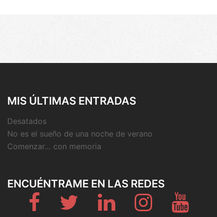
MIS ÚLTIMAS ENTRADAS
Desatados
No es el sueño de una noche de verano
Comenzar… con memoria
ENCUÉNTRAME EN LAS REDES
Fb
Twitter
Linkedin
Instagram
Youtub