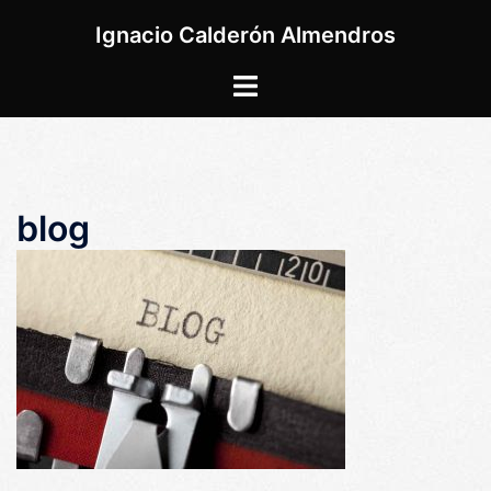
Saltar
Ignacio Calderón Almendros
al
contenido
Alternar
menú
blog