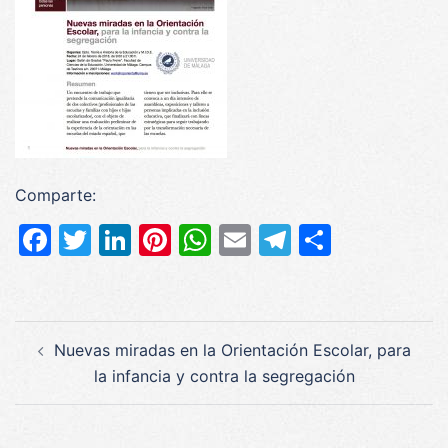
Comparte:
Facebook
Twitter
LinkedIn
Pinterest
WhatsApp
Email
Telegram
Compar
Navegación
Nuevas miradas en la Orientación Escolar, para
de
la infancia y contra la segregación
entradas