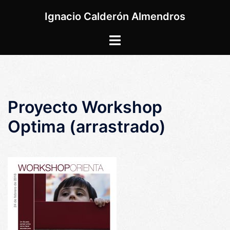
Saltar
Ignacio Calderón Almendros
al
contenido
Alternar
menú
Proyecto Workshop
Optima (arrastrado)