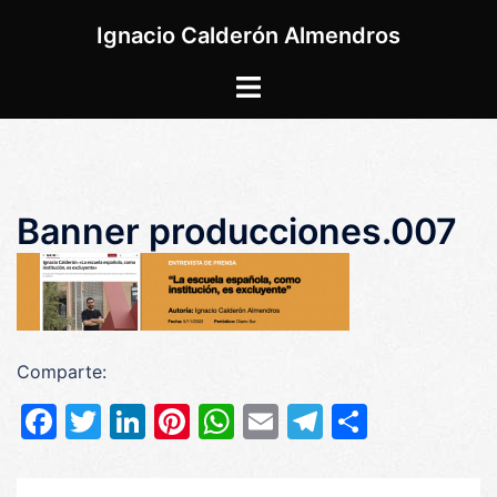
Saltar
Ignacio Calderón Almendros
al
contenido
Alternar
menú
Banner producciones.007
Comparte:
Facebook
Twitter
LinkedIn
Pinterest
WhatsApp
Email
Telegram
Compar