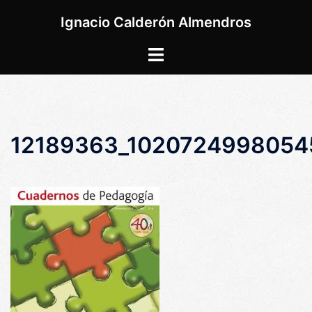
Saltar
Ignacio Calderón Almendros
al
contenido
Alternar
menú
12189363_1020724998054