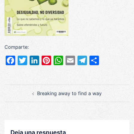
Comparte:
Facebook
Twitter
LinkedIn
Pinterest
WhatsApp
Email
Telegram
Compar
Navegación
Breaking away to find a way
de
entradas
Deja una respuesta