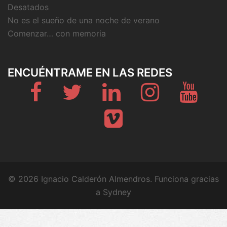
Desatados
No es el sueño de una noche de verano
Comenzar… con memoria
ENCUÉNTRAME EN LAS REDES
Fb
Twitter
Linkedin
Instagram
Youtub
Vimeo
© 2026 Ignacio Calderón Almendros. Funciona gracias
a
Sydney