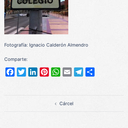
Fotografía: Ignacio Calderón Almendro
Comparte:
Facebook
Twitter
LinkedIn
Pinterest
WhatsApp
Email
Telegram
Compar
Navegación
Cárcel
de
entradas