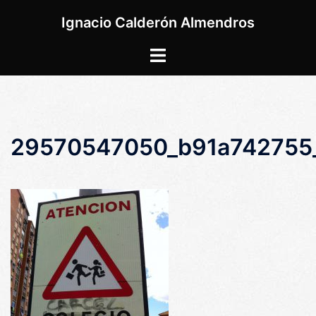
Saltar
Ignacio Calderón Almendros
al
contenido
Alternar
menú
29570547050_b91a742755