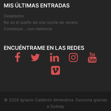
MIS ÚLTIMAS ENTRADAS
Desatados
No es el sueño de una noche de verano
Comenzar… con memoria
ENCUÉNTRAME EN LAS REDES
Fb
Twitter
Linkedin
Instagram
Youtub
Vimeo
© 2026 Ignacio Calderón Almendros. Funciona gracias
a
Sydney