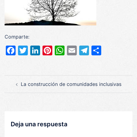
Comparte:
Facebook
Twitter
LinkedIn
Pinterest
WhatsApp
Email
Telegram
Compar
Navegación
La construcción de comunidades inclusivas
de
entradas
Deja una respuesta