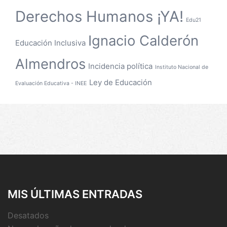
Derechos Humanos ¡YA!
Edu21
Ignacio Calderón
Educación Inclusiva
Almendros
Incidencia política
Instituto Nacional de
Ley de Educación
Evaluación Educativa - INEE
MIS ÚLTIMAS ENTRADAS
Desatados