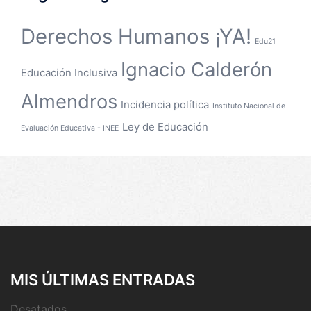
Derechos Humanos ¡YA!
Edu21
Ignacio Calderón
Educación Inclusiva
Almendros
Incidencia política
Instituto Nacional de
Ley de Educación
Evaluación Educativa - INEE
MIS ÚLTIMAS ENTRADAS
Desatados