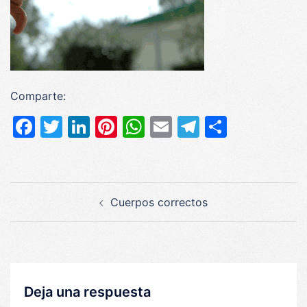
Comparte:
Facebook
Twitter
LinkedIn
Pinterest
WhatsApp
Email
Telegram
Compar
Navegación
Cuerpos correctos
de
entradas
Deja una respuesta