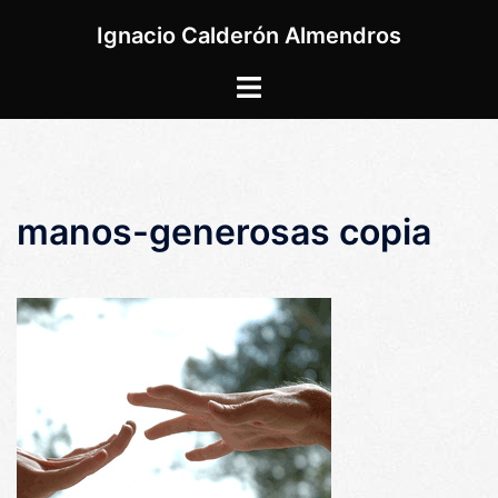
Saltar
Ignacio Calderón Almendros
al
contenido
Alternar
menú
manos-generosas copia