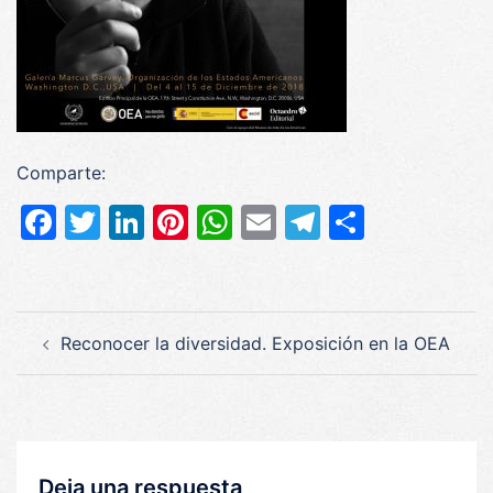
Comparte:
Facebook
Twitter
LinkedIn
Pinterest
WhatsApp
Email
Telegram
Compar
Navegación
Reconocer la diversidad. Exposición en la OEA
de
entradas
Deja una respuesta