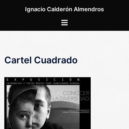
Saltar
Ignacio Calderón Almendros
al
contenido
Alternar
menú
Cartel Cuadrado