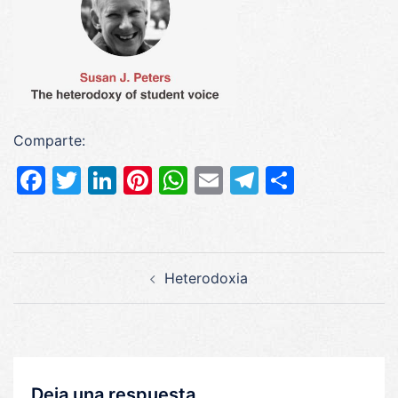
Comparte:
Facebook
Twitter
LinkedIn
Pinterest
WhatsApp
Email
Telegram
Compar
Navegación
Heterodoxia
de
entradas
Deja una respuesta