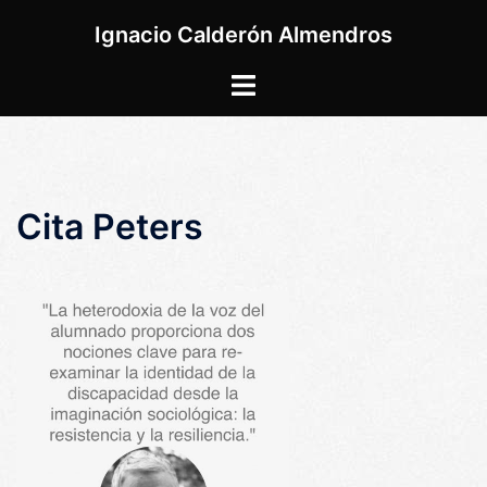
Saltar
Ignacio Calderón Almendros
al
contenido
Alternar
menú
Cita Peters