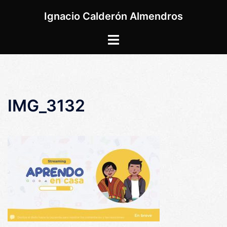
Saltar
Ignacio Calderón Almendros
al
contenido
Alternar
menú
IMG_3132