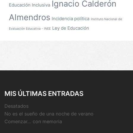
Ignacio Calderón
Educación Inclusiva
Almendros
Incidencia política
Instituto Nacional de
Ley de Educación
Evaluación Educativa - INEE
MIS ÚLTIMAS ENTRADAS
Desatados
No es el sueño de una noche de verano
Comenzar… con memoria