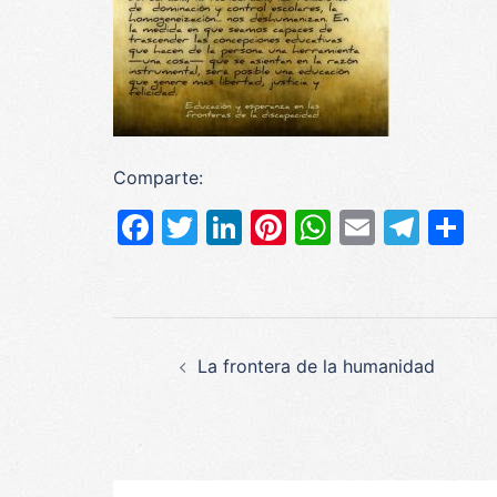
Comparte:
Facebook
Twitter
LinkedIn
Pinterest
WhatsAp
Email
Tel
C
Navegación
La frontera de la humanidad
de
entradas