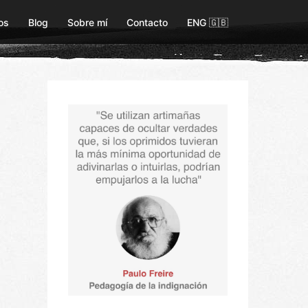
os
Blog
Sobre mí
Contacto
ENG 🇬🇧