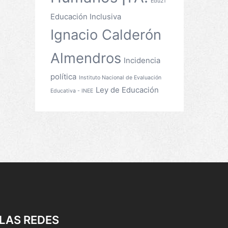
Edu21
Educación Inclusiva
Ignacio Calderón
Almendros
Incidencia
política
Instituto Nacional de Evaluación
Ley de Educación
Educativa - INEE
LAS REDES