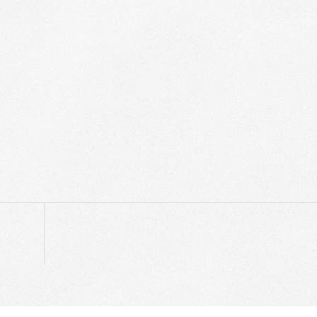
p
egram
ompartir