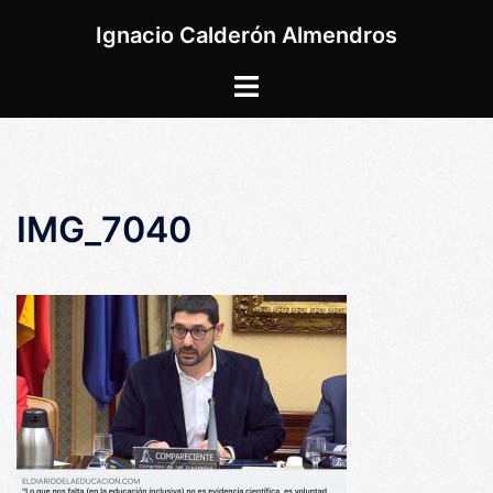
Saltar
Ignacio Calderón Almendros
al
contenido
Alternar
menú
IMG_7040