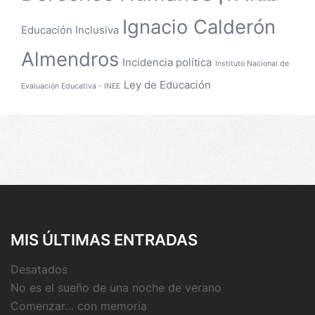
Ignacio Calderón
Educación Inclusiva
Almendros
Incidencia política
Instituto Nacional de
Ley de Educación
Evaluación Educativa - INEE
MIS ÚLTIMAS ENTRADAS
Desatados
No es el sueño de una noche de verano
Comenzar… con memoria