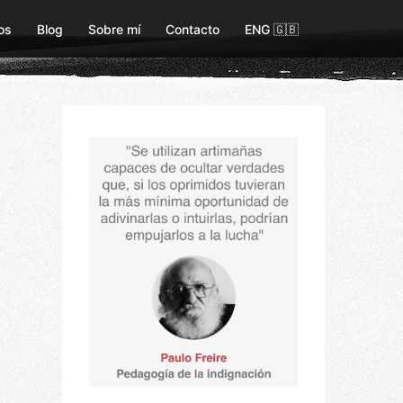
os
Blog
Sobre mí
Contacto
ENG 🇬🇧