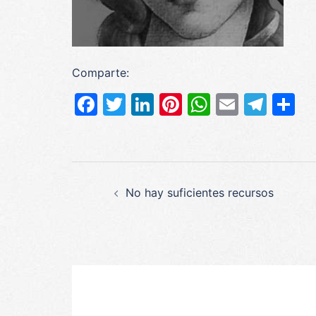
Comparte:
Facebook
Twitter
LinkedIn
Pinterest
WhatsAp
Email
Tel
C
Navegación
No hay suficientes recursos
de
entradas