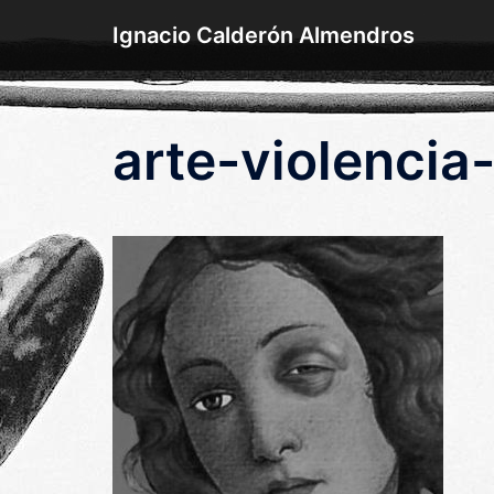
Saltar
Ignacio Calderón Almendros
al
contenido
arte-violenci