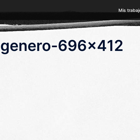
Mis trabaj
a-genero-696×412