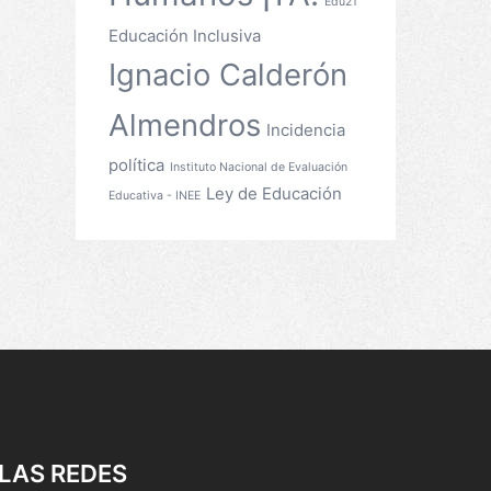
Edu21
Educación Inclusiva
Ignacio Calderón
Almendros
Incidencia
política
Instituto Nacional de Evaluación
Ley de Educación
Educativa - INEE
LAS REDES