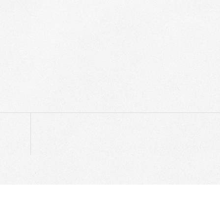
p
egram
ompartir