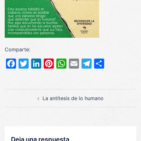
Comparte:
Facebook
Twitter
LinkedIn
Pinterest
WhatsApp
Email
Telegram
Compar
Navegación
La antítesis de lo humano
de
entradas
Deja una respuesta