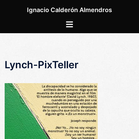
Saltar
Ignacio Calderón Almendros
al
contenido
Alternar
menú
Lynch-PixTeller