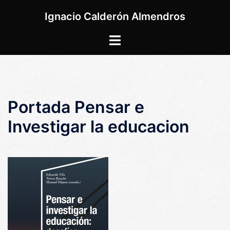
Saltar
Ignacio Calderón Almendros
al
contenido
Alternar
menú
Portada Pensar e
Investigar la educacion