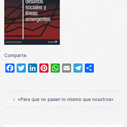
Comparte:
Facebook
Twitter
LinkedIn
Pinterest
WhatsApp
Email
Telegram
Compar
Navegación
«Para que no pasen lo mismo que nosotros»
de
entradas