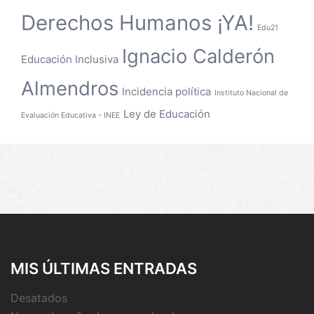
Derechos Humanos ¡YA!
Edu21
Ignacio Calderón
Educación Inclusiva
Almendros
Incidencia política
Instituto Nacional de
Ley de Educación
Evaluación Educativa - INEE
MIS ÚLTIMAS ENTRADAS
Desatados