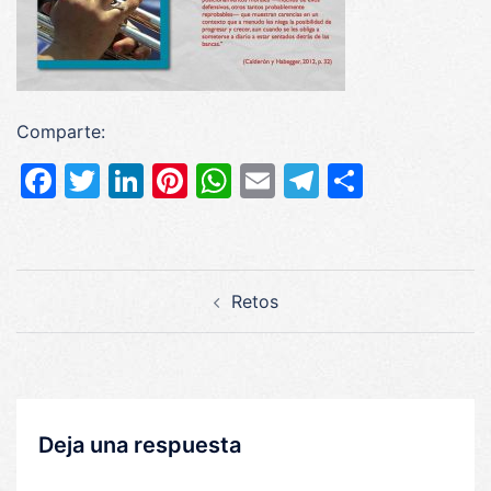
Comparte:
Facebook
Twitter
LinkedIn
Pinterest
WhatsApp
Email
Telegram
Compar
Navegación
Retos
de
entradas
Deja una respuesta