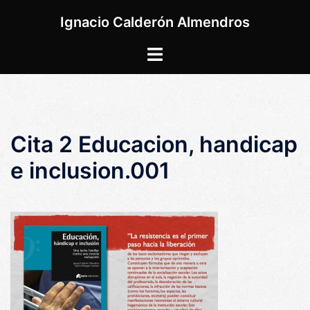
Saltar
Ignacio Calderón Almendros
al
contenido
Alternar
menú
Cita 2 Educacion, handicap
e inclusion.001