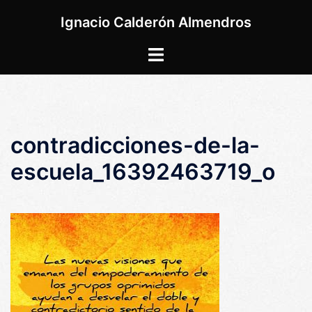
Saltar
Ignacio Calderón Almendros
al
contenido
Alternar
menú
contradicciones-de-la-
escuela_16392463719_o