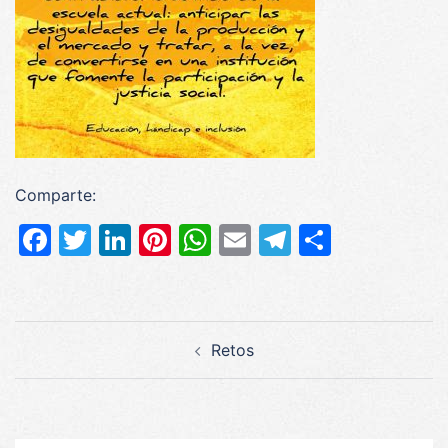
Comparte:
Facebook
Twitter
LinkedIn
Pinterest
WhatsApp
Email
Telegram
Compar
Navegación
Retos
de
entradas