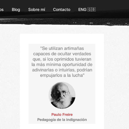
os
Blog
Sobre mí
Contacto
ENG 🇬🇧