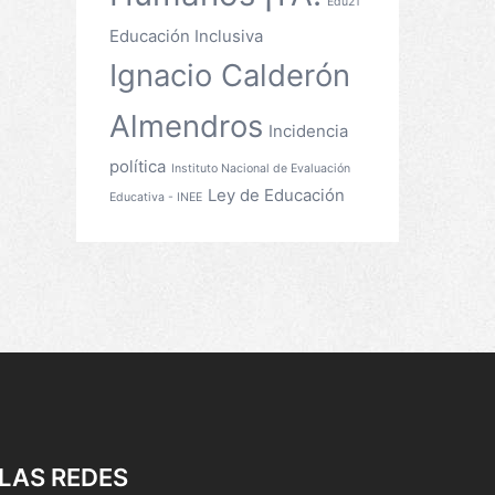
Edu21
Educación Inclusiva
Ignacio Calderón
Almendros
Incidencia
política
Instituto Nacional de Evaluación
Ley de Educación
Educativa - INEE
LAS REDES