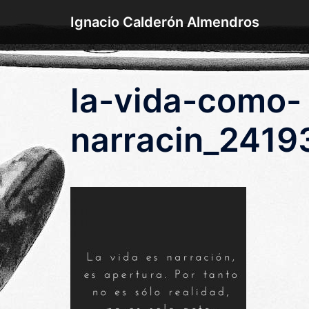
Saltar
Ignacio Calderón Almendros
al
contenido
la-vida-como-
narracin_2419