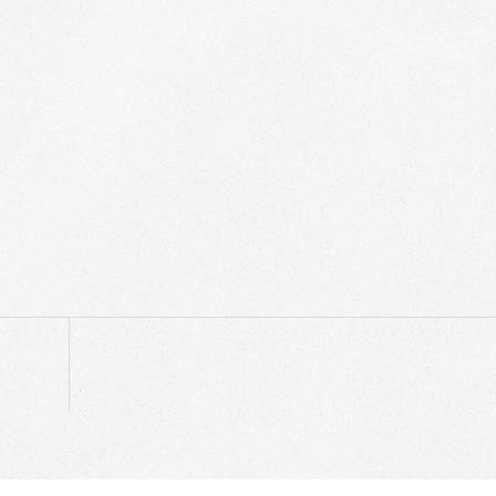
p
egram
ompartir