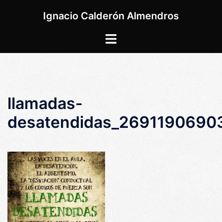
Saltar
Ignacio Calderón Almendros
al
contenido
Alternar
menú
llamadas-
desatendidas_2691190690