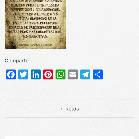
Comparte:
Facebook
Twitter
LinkedIn
Pinterest
WhatsApp
Email
Telegram
Compar
Navegación
Retos
de
entradas