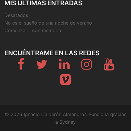
MIS ÚLTIMAS ENTRADAS
Desatados
No es el sueño de una noche de verano
Comenzar… con memoria
ENCUÉNTRAME EN LAS REDES
Fb
Twitter
Linkedin
Instagram
Youtub
Vimeo
© 2026 Ignacio Calderón Almendros. Funciona gracias
a
Sydney