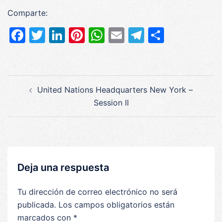
Comparte:
Facebook
Twitter
LinkedIn
Pinterest
WhatsApp
Email
Telegram
Compar
Navegación
United Nations Headquarters New York –
de
Session II
entradas
Deja una respuesta
Tu dirección de correo electrónico no será
publicada.
Los campos obligatorios están
marcados con
*