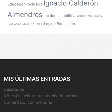
Ignacio Calderón
Educación Inclusiva
Almendros
Incidencia política
Instituto Nacional de
Ley de Educación
Evaluación Educativa - INEE
MIS ÚLTIMAS ENTRADAS
Desatados
No es el sueño de una noche de verano
Comenzar… con memoria