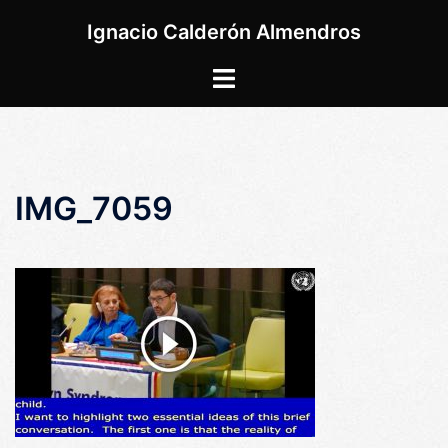
Saltar
Ignacio Calderón Almendros
al
contenido
Alternar
menú
IMG_7059