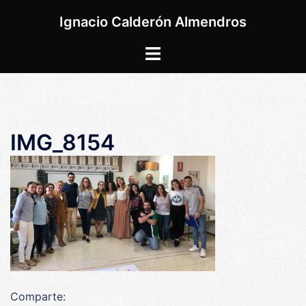
Saltar
Ignacio Calderón Almendros
al
contenido
Alternar
menú
IMG_8154
Comparte: