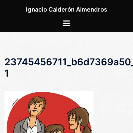
Saltar
Ignacio Calderón Almendros
al
contenido
Alternar
menú
23745456711_b6d7369a50
1