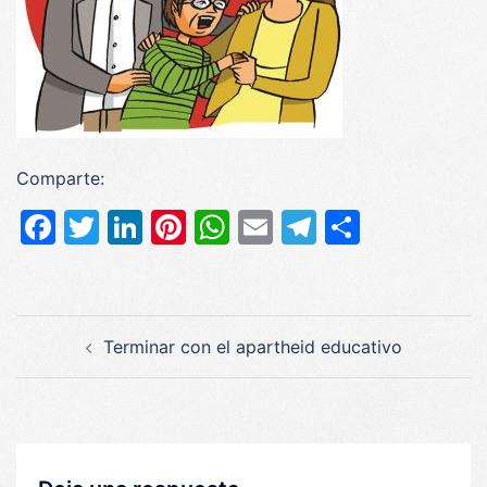
Comparte:
Facebook
Twitter
LinkedIn
Pinterest
WhatsApp
Email
Telegram
Compar
Navegación
Terminar con el apartheid educativo
de
entradas