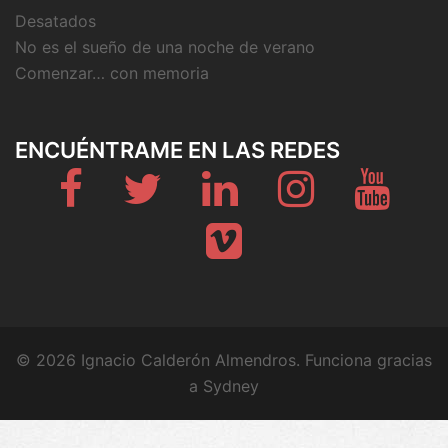
Desatados
No es el sueño de una noche de verano
Comenzar… con memoria
ENCUÉNTRAME EN LAS REDES
Fb
Twitter
Linkedin
Instagram
Youtub
Vimeo
© 2026 Ignacio Calderón Almendros. Funciona gracias
a
Sydney