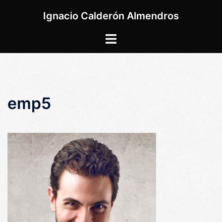
Saltar
Ignacio Calderón Almendros
al
contenido
Alternar
menú
emp5