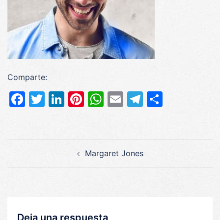
Comparte:
Facebook
Twitter
LinkedIn
Pinterest
WhatsApp
Email
Telegram
Compar
Navegación
Margaret Jones
de
entradas
Deja una respuesta