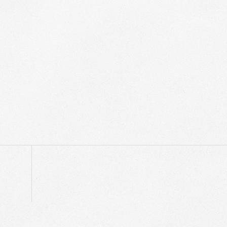
p
egram
ompartir