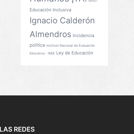
Edu21
Educación Inclusiva
Ignacio Calderón
Almendros
Incidencia
política
Instituto Nacional de Evaluación
Ley de Educación
Educativa - INEE
LAS REDES