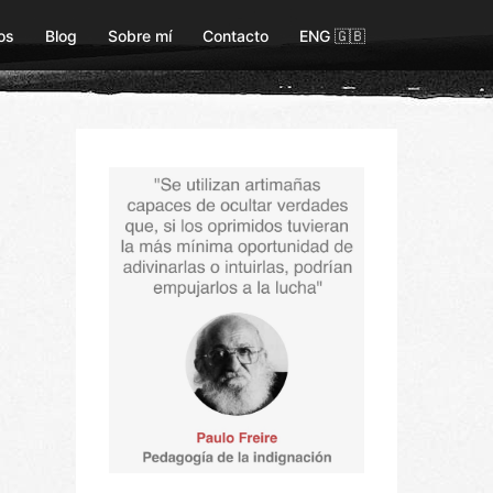
os
Blog
Sobre mí
Contacto
ENG 🇬🇧