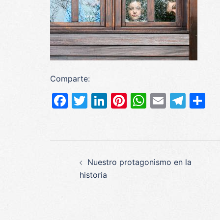
Comparte:
Facebook
Twitter
LinkedIn
Pinterest
WhatsAp
Email
Tel
C
Navegación
Nuestro protagonismo en la
de
historia
entradas